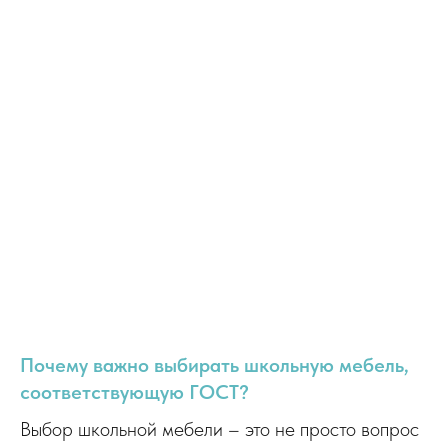
Парты двухместные
Изготовить мебель по ТЗ
Компания
О компании
Доставка
Оплата
Контакты
Вопрос-ответ
Помощь
Служба поддержки
Почему важно выбирать школьную мебель,
Москва, ул. Дворникова, д.7
Адрес
соответствующую ГОСТ?
офиса
Выбор школьной мебели – это не просто вопрос
8 (800) 505-53-94
Телефон