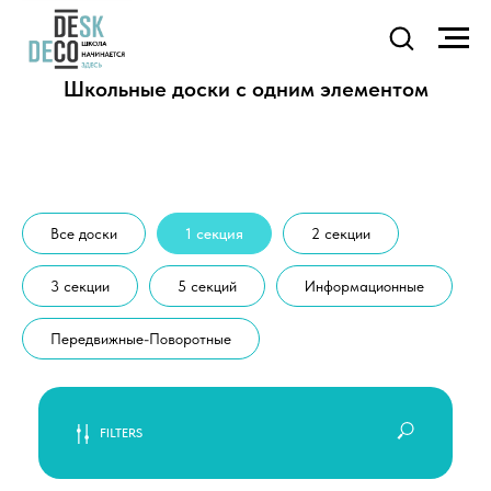
Школьные доски с одним элементом
Все доски
1 секция
2 секции
3 секции
5 секций
Информационные
Передвижные-Поворотные
FILTERS