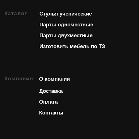
График
08:00-17:00
работы
Изображения в каталоге являются иллюстрациями и
не являются технической документацией.
Технические характеристики изделий соответствуют
ГОСТам. Производитель оставляет за собой право
вносить изменения в дизайн и совершенствовать
конструкцию изделий без предварительного
уведомления. Предложение не является публичной
офертой. Базовые цены на сайте соответствуют
партнерскому прайс листу и указаны с учетом НДС
при условии самовывоза.
Разработкой и продвижением сайта
занималась команда Axioom