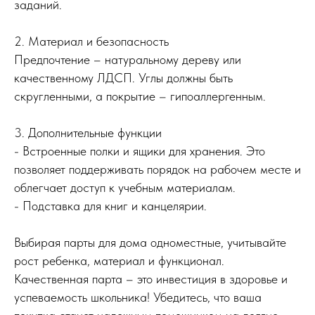
заданий.
2. Материал и безопасность
Предпочтение – натуральному дереву или
качественному ЛДСП. Углы должны быть
скругленными, а покрытие – гипоаллергенным.
3. Дополнительные функции
- Встроенные полки и ящики для хранения. Это
© 2025
Все права защищены
позволяет поддерживать порядок на рабочем месте и
облегчает доступ к учебным материалам.
Каталог
Стулья ученические
- Подставка для книг и канцелярии.
Парты одноместные
Парты двухместные
Выбирая парты для дома одноместные, учитывайте
Изготовить мебель по ТЗ
рост ребенка, материал и функционал.
Качественная парта – это инвестиция в здоровье и
успеваемость школьника! Убедитесь, что ваша
Компания
О компании