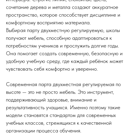
сочетание дерева и металла создают аккуратное
пространство, которое способствует дисциплине и
комфортному восприятию материала.
Выбирая парту двухместную регулируемую, школы
получают мебель, способную адаптироваться к
потребностям учеников и прослужить долгие годы.
© 2025
Она помогает создать современную, безопасную и
Все права защищены
удобную учебную среду, где каждый ребёнок может
чувствовать себя комфортно и уверенно.
Каталог
Стулья ученические
Парты одноместные
Современная парта двухместная регулируемая по
Парты двухместные
высоте — это не просто мебель. Это инструмент,
Изготовить мебель по ТЗ
поддерживающий здоровье, внимание и
результативность учащихся. Именно поэтому такие
модели становятся стандартом для современных
Компания
О компании
учебных классов, стремящихся к качественной
Доставка
организации процесса обучения.
Оплата