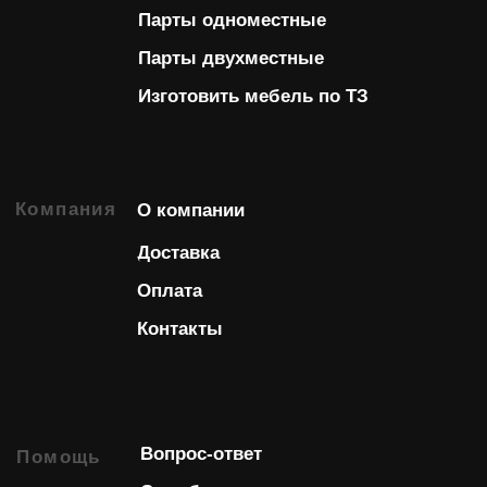
Изображения в каталоге являются иллюстрациями и
не являются технической документацией.
Технические характеристики изделий соответствуют
ГОСТам. Производитель оставляет за собой право
вносить изменения в дизайн и совершенствовать
конструкцию изделий без предварительного
уведомления. Предложение не является публичной
офертой. Базовые цены на сайте соответствуют
партнерскому прайс листу и указаны с учетом НДС
при условии самовывоза.
Разработкой и продвижением сайта
занималась команда Axioom