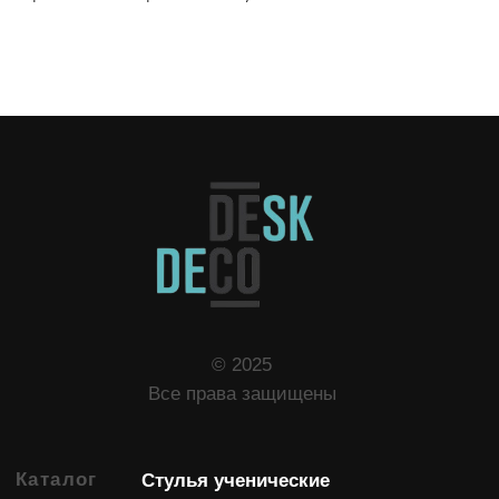
Контакты
Вопрос-ответ
Помощь
Служба поддержки
Москва, ул. Дворникова, д.7
Адрес
офиса
8 (800) 505-53-94
Телефон
Смоленск, ул.
Адрес
производства
Московский большак,
д.8
info@deskdeco.ru
Почта
График
08:00-17:00
работы