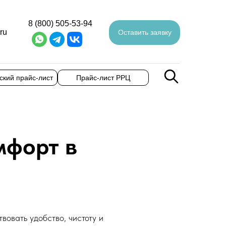
8 (800) 505-53-94
ru
Оставить заявку
ский прайс-лист
Прайс-лист РРЦ
мфорт в
вовать удобство, чистоту и