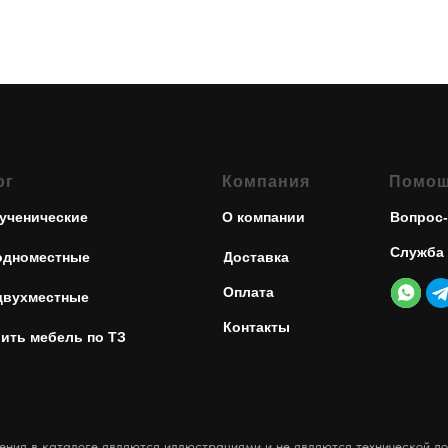
ог
Компания
Помо
ученические
О компании
Вопрос-
Служба
одноместные
Доставка
Оплата
двухместные
Контакты
ить мебель по ТЗ
ния в каталоге являются иллюстрациями и не являются технической до