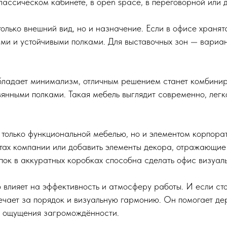
лассическом кабинете, в open space, в переговорной или д
олько внешний вид, но и назначение. Если в офисе хранят
ями и устойчивыми полками. Для выставочных зон — вариа
обладает минимализм, отличным решением станет комбини
янными полками. Такая мебель выглядит современно, легк
только функциональной мебелью, но и элементом корпорат
тах компании или добавить элементы декора, отражающие
апок в аккуратных коробках способна сделать офис визуал
влияет на эффективность и атмосферу работы. И если ст
вечает за порядок и визуальную гармонию. Он помогает де
я ощущения загромождённости.