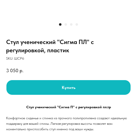
Стул ученический "Сигма ПЛ" с
регулировкой, пластик
SKU:
ШСР6
3 050
р.
Купить
Стул ученический "Сигма П" с регулировкой пл.тр
Комфортное сиденье и спинка из прочного полипропилена создают идеальную
поддержку для вашей спины. Легкая регулировка высоты позволят вам
моментально приспособить стул именно под ваши нужды.