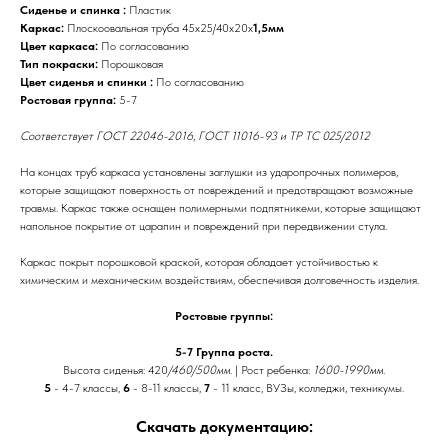
Сиденье и спинка :
Пластик
Каркас:
Плоскоовальная труба 45х25/40х20х
1,5мм
Цвет каркаса:
По согласованию
Тип покраски:
Порошковая
Цвет сиденья и спинки :
По согласованию
Ростовая группа:
5-7
Соответствует ГОСТ 22046-2016, ГОСТ 11016-93 и ТР ТС 025/2012
На концах труб каркаса установлены заглушки из ударопрочных полимеров,
которые защищают поверхность от повреждений и предотвращают возможные
травмы. Каркас также оснащен полимерными подпятникеми, которые защищают
напольное покрытие от царапин и повреждений при передвижении стула.
Каркас покрыт порошковой краской, которая обладает устойчивостью к
химическим и механическим воздействиям, обеспечивая долговечность изделия.
Ростовые группы:
5-7 Группа роста.
Высота сиденья: 420
/460/500мм
. | Рост ребенка:
1600-1990мм
.
5
- 4-7 классы,
6
- 8-11 классы,
7
- 11 класс, ВУЗы, колледжи, техникумы.
Скачать документацию: